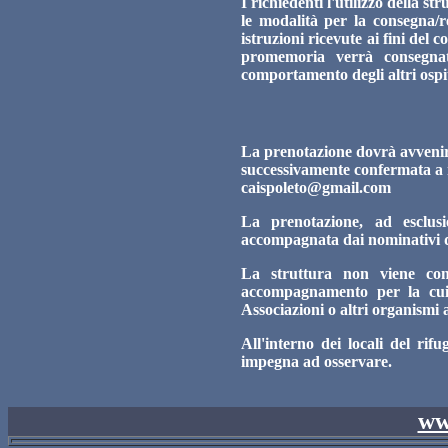
I richiedenti l'utilizzo della s
le modalità per la consegna/res
istruzioni ricevute ai fini del 
promemoria verrà consegnat
comportamento degli altri ospit
La prenotazione dovrà avvenir
successivamente confermata a me
caispoleto@gmail.com
La prenotazione, ad esclusi
accompagnata dai nominativi deg
La struttura non viene conc
accompagnamento per la cui 
Associazioni o altri organismi a
All'interno dei locali del rifu
impegna ad osservare.
ww