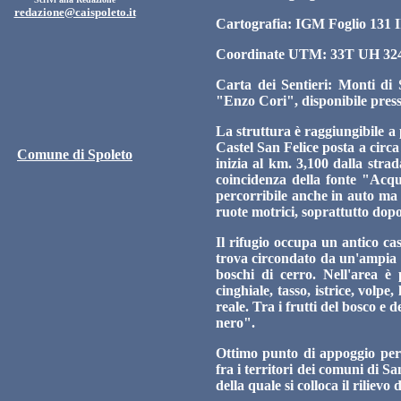
redazione@caispoleto.it
Cartografia: IGM Foglio 131 I
Coordinate UTM: 33T UH 324
Carta dei Sentieri: Monti di 
"Enzo Cori", disponibile presso
La struttura è raggiungibile a p
Castel San Felice posta a cir
Comune di Spoleto
inizia al km. 3,100 dalla stra
coincidenza della fonte "Acqu
percorribile anche in auto ma c
ruote motrici, soprattutto dop
Il rifugio occupa un antico ca
trova circondato da un'ampia ra
boschi di cerro. Nell'area è 
cinghiale, tasso, istrice, volpe,
reale. Tra i frutti del bosco e 
nero".
Ottimo punto di appoggio per 
fra i territori dei comuni di 
della quale si colloca il riliev